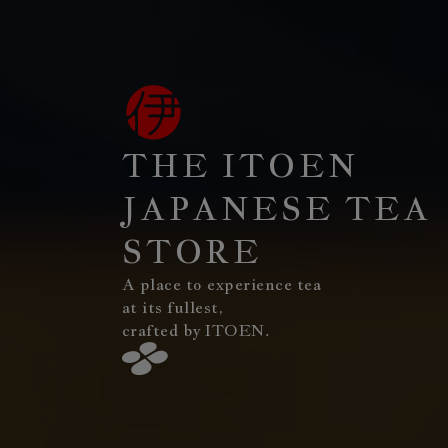
THE ITOEN
JAPANESE TEA
STORE
A place to experience tea
at its fullest,
crafted by ITOEN.