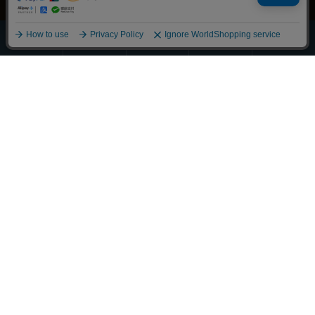
ほうじ・
その他の
全商品
緑茶
抹茶
玄米茶
お茶
一覧
Scroll
丁寧に整えました
それぞれの物語に寄り添うお茶を
大切な人へ想いを馳せるひとときも
新しい好みへの気づきも
選び抜かれた茶葉との出会い
経験豊かな茶師の厳しい目で