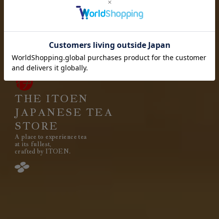
お茶を愉しむ
お茶と出会い
高品質なお茶を、
安定して
みなさまのもとへ、お届けする。
それは伊藤園が1966年の創業以来
果たし続けてきた使命です。
THE ITOEN
JAPANESE TEA
STORE
A place to experience tea
閉じる
at its fullest,
crafted by ITOEN.