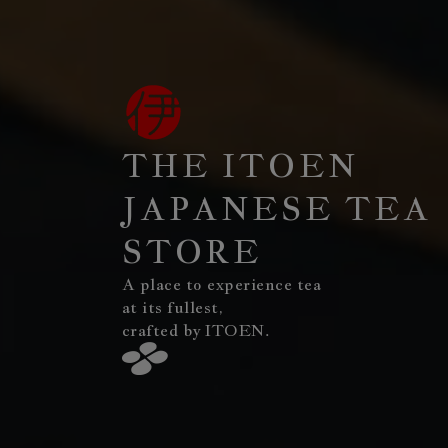
THE ITOEN
JAPANESE TEA
STORE
A place to experience tea
at its fullest,
crafted by ITOEN.