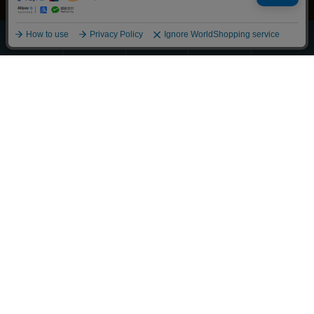
ほうじ・
その他の
全商品
緑茶
抹茶
玄米茶
お茶
一覧
Scroll
丁寧に整えました
それぞれの物語に寄り添うお茶を
大切な人へ想いを馳せるひとときも
新しい好みへの気づきも
選び抜かれた茶葉との出会い
経験豊かな茶師の厳しい目で