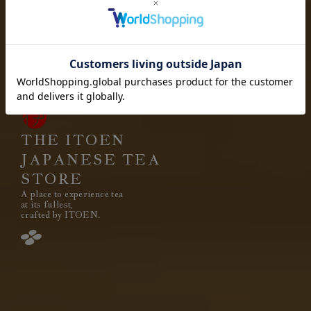
お茶を愉しむ
お茶と出会い
高品質なお茶を、
安定して
みなさまのもとへ、お届けする。
それは伊藤園が1966年の創業以来
果たし続けてきた使命です。
THE ITOEN
JAPANESE TEA
STORE
A place to experience tea
閉じる
at its fullest,
crafted by ITOEN.