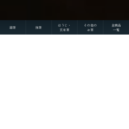
ほうじ・
その他の
全商品
緑茶
抹茶
玄米茶
お茶
一覧
Scroll
丁寧に整えました
それぞれの物語に寄り添うお茶を
大切な人へ想いを馳せるひとときも
新しい好みへの気づきも
選び抜かれた茶葉との出会い
経験豊かな茶師の厳しい目で