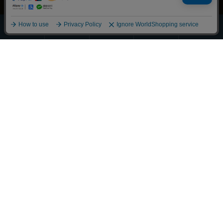
ほうじ・
その他の
全商品
緑茶
抹茶
玄米茶
お茶
一覧
Scroll
丁寧に整えました
それぞれの物語に寄り添うお茶を
大切な人へ想いを馳せるひとときも
新しい好みへの気づきも
選び抜かれた茶葉との出会い
経験豊かな茶師の厳しい目で