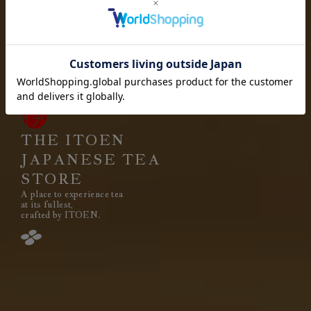
お茶を愉しむ
お茶と出会い
高品質なお茶を、
安定して
みなさまのもとへ、お届けする。
それは伊藤園が1966年の創業以来
果たし続けてきた使命です。
THE ITOEN
JAPANESE TEA
STORE
A place to experience tea
閉じる
at its fullest,
crafted by ITOEN.