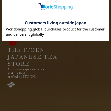
お茶を愉しむ
お茶と出会い
高品質なお茶を、
安定して
みなさまのもとへ、お届けする。
それは伊藤園が1966年の創業以来
果たし続けてきた使命です。
THE ITOEN
JAPANESE TEA
STORE
A place to experience tea
閉じる
at its fullest,
crafted by ITOEN.