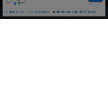
ほうじ・
その他の
全商品
緑茶
抹茶
玄米茶
お茶
一覧
Scroll
丁寧に整えました
それぞれの物語に寄り添うお茶を
大切な人へ想いを馳せるひとときも
新しい好みへの気づきも
選び抜かれた茶葉との出会い
経験豊かな茶師の厳しい目で