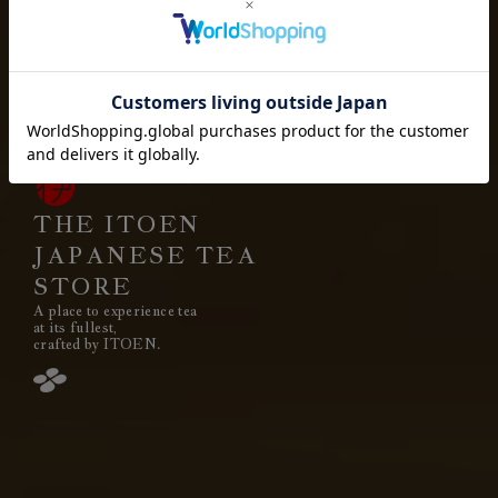
お茶を愉しむ
お茶と出会い
高品質なお茶を、
安定して
みなさまのもとへ、お届けする。
それは伊藤園が1966年の創業以来
果たし続けてきた使命です。
THE ITOEN
JAPANESE TEA
STORE
A place to experience tea
閉じる
at its fullest,
crafted by ITOEN.