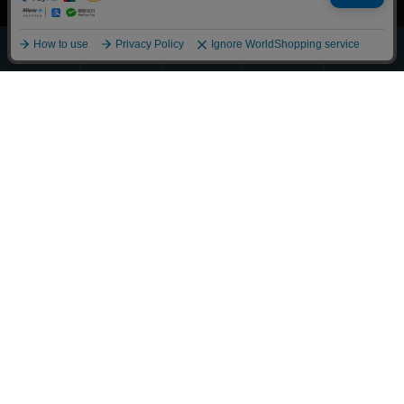
ほうじ・
その他の
全商品
緑茶
抹茶
玄米茶
お茶
一覧
Scroll
丁寧に整えました
それぞれの物語に寄り添うお茶を
大切な人へ想いを馳せるひとときも
新しい好みへの気づきも
選び抜かれた茶葉との出会い
経験豊かな茶師の厳しい目で