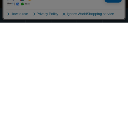
ほうじ・
その他の
全商品
緑茶
抹茶
玄米茶
お茶
一覧
Scroll
丁寧に整えました
それぞれの物語に寄り添うお茶を
大切な人へ想いを馳せるひとときも
新しい好みへの気づきも
選び抜かれた茶葉との出会い
経験豊かな茶師の厳しい目で