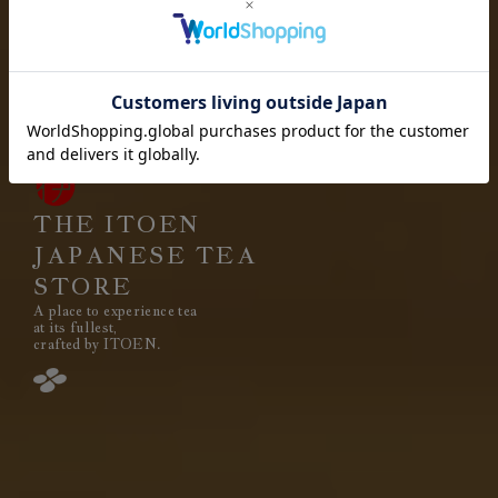
お茶を愉しむ
お茶と出会い
高品質なお茶を、
安定して
みなさまのもとへ、お届けする。
それは伊藤園が1966年の創業以来
果たし続けてきた使命です。
THE ITOEN
JAPANESE TEA
STORE
A place to experience tea
閉じる
at its fullest,
crafted by ITOEN.