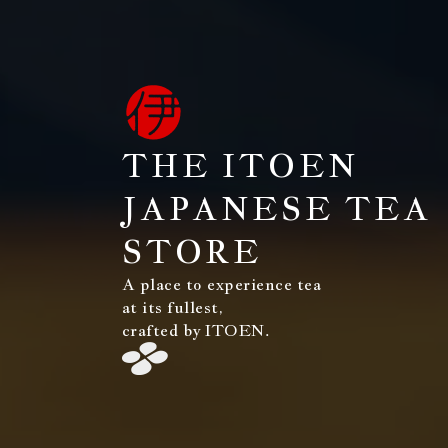
THE ITOEN
JAPANESE TEA
STORE
A place to experience tea
at its fullest,
crafted by ITOEN.