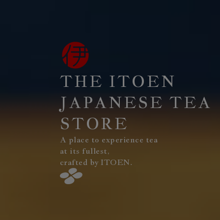
THE ITOEN
JAPANESE TEA
STORE
A place to experience tea
at its fullest,
crafted by ITOEN.