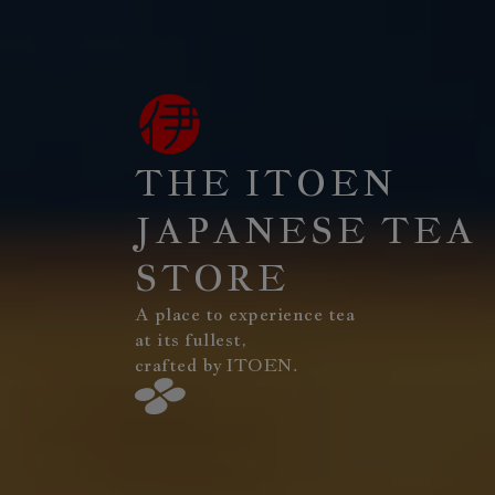
THE ITOEN
JAPANESE TEA
STORE
A place to experience tea
at its fullest,
crafted by ITOEN.