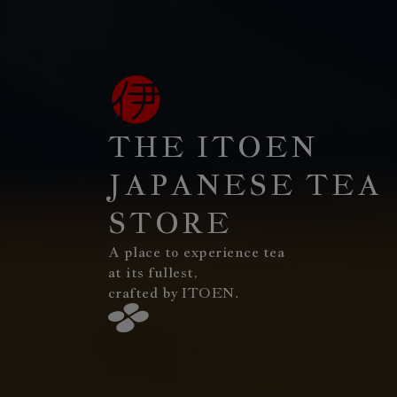
THE ITOEN
JAPANESE TEA
STORE
A place to experience tea
at its fullest,
crafted by ITOEN.