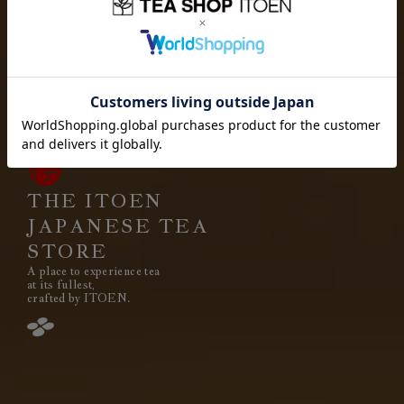
お茶を愉しむ
お茶を贈り
お茶と出会い
高品質なお茶を、
安定して
みなさまのもとへ、お届けする。
それは伊藤園が1966年の創業以来
果たし続けてきた使命です。
THE ITOEN
JAPANESE TEA
STORE
A place to experience tea
閉じる
at its fullest,
crafted by ITOEN.