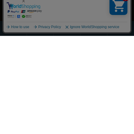
ほうじ・
その他の
全商品
緑茶
抹茶
玄米茶
お茶
一覧
Scroll
丁寧に整えました
それぞれの物語に寄り添うお茶を
大切な人へ想いを馳せるひとときも
新しい好みへの気づきも
選び抜かれた茶葉との出会い
経験豊かな茶師の厳しい目で