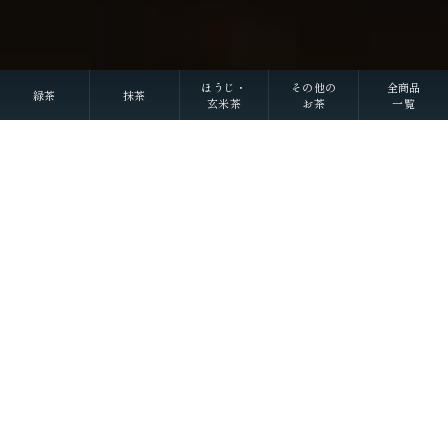
ほうじ・
その他の
全商品
緑茶
抹茶
玄米茶
お茶
一覧
Scroll
丁寧に整えました
それぞれの物語に寄り添うお茶を
大切な人へ想いを馳せるひとときも
新しい好みへの気づきも
選び抜かれた茶葉との出会い
経験豊かな茶師の厳しい目で