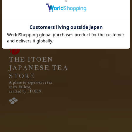
お茶を愉しむ
お茶と出会い
高品質なお茶を、
安定して
みなさまのもとへ、お届けする。
それは伊藤園が1966年の創業以来
果たし続けてきた使命です。
THE ITOEN
JAPANESE TEA
STORE
A place to experience tea
閉じる
at its fullest,
crafted by ITOEN.