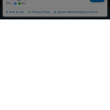
ほうじ・
その他の
全商品
緑茶
抹茶
玄米茶
お茶
一覧
Scroll
丁寧に整えました
それぞれの物語に寄り添うお茶を
大切な人へ想いを馳せるひとときも
新しい好みへの気づきも
選び抜かれた茶葉との出会い
経験豊かな茶師の厳しい目で