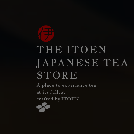
THE ITOEN
JAPANESE TEA
STORE
A place to experience tea
at its fullest,
crafted by ITOEN.