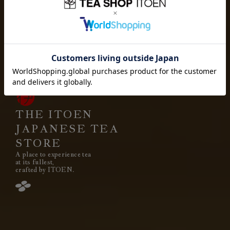
お茶を愉しむ
お茶を贈り
お茶と出会い
高品質なお茶を、
安定して
みなさまのもとへ、お届けする。
それは伊藤園が1966年の創業以来
果たし続けてきた使命です。
THE ITOEN
JAPANESE TEA
STORE
A place to experience tea
閉じる
at its fullest,
crafted by ITOEN.