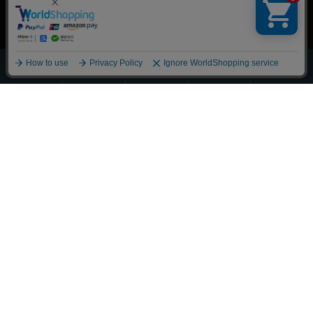
ほうじ・
その他の
全商品
緑茶
抹茶
玄米茶
お茶
一覧
Scroll
丁寧に整えました
それぞれの物語に寄り添うお茶を
大切な人へ想いを馳せるひとときも
新しい好みへの気づきも
選び抜かれた茶葉との出会い
経験豊かな茶師の厳しい目で