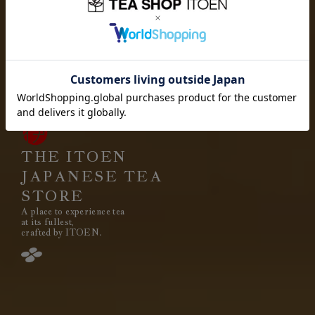
お茶を愉しむ
お茶を贈り
お茶と出会い
高品質なお茶を、
安定して
みなさまのもとへ、お届けする。
それは伊藤園が1966年の創業以来
果たし続けてきた使命です。
THE ITOEN
JAPANESE TEA
STORE
A place to experience tea
閉じる
at its fullest,
crafted by ITOEN.