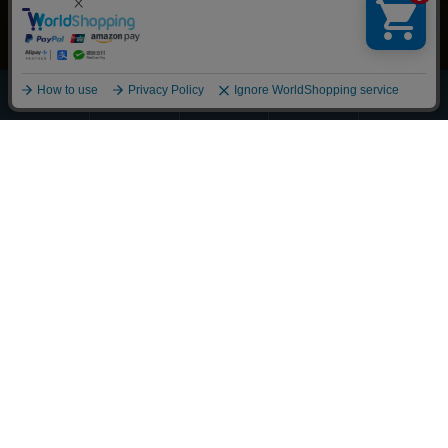
ほうじ・
その他の
全商品
緑茶
抹茶
玄米茶
お茶
一覧
Scroll
丁寧に整えました
それぞれの物語に寄り添うお茶を
大切な人へ想いを馳せるひとときも
新しい好みへの気づきも
選び抜かれた茶葉との出会い
経験豊かな茶師の厳しい目で