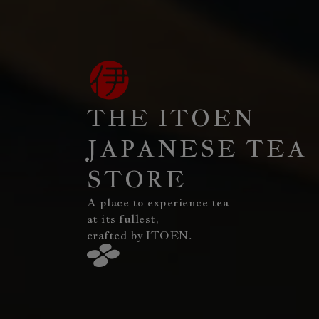
THE ITOEN
JAPANESE TEA
STORE
A place to experience tea
at its fullest,
crafted by ITOEN.