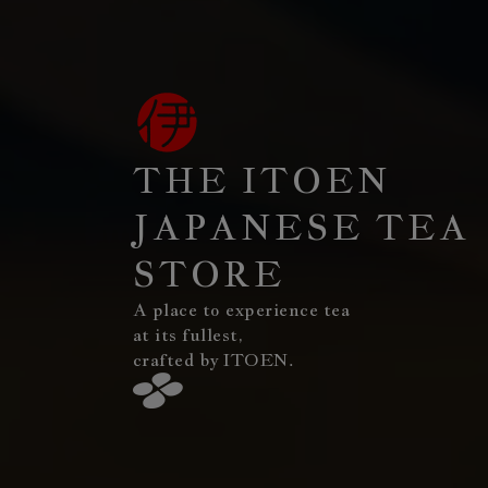
THE ITOEN
JAPANESE TEA
STORE
A place to experience tea
at its fullest,
crafted by ITOEN.