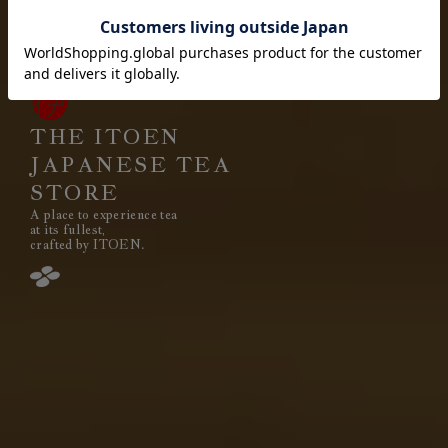
それは伊藤園が1966年の創業以来
果たし続けてきた使命です。
THE ITOEN
JAPANESE TEA
STORE
A place to experience tea
閉じる
at its fullest,
crafted by ITOEN.