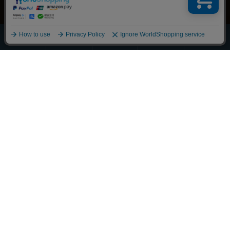
ほうじ・
その他の
全商品
緑茶
抹茶
玄米茶
お茶
一覧
Scroll
丁寧に整えました
それぞれの物語に寄り添うお茶を
大切な人へ想いを馳せるひとときも
新しい好みへの気づきも
選び抜かれた茶葉との出会い
経験豊かな茶師の厳しい目で