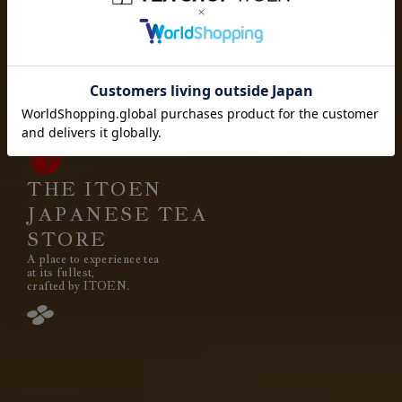
お茶を愉しむ
お茶を贈り
お茶と出会い
高品質なお茶を、
安定して
みなさまのもとへ、お届けする。
それは伊藤園が1966年の創業以来
果たし続けてきた使命です。
THE ITOEN
JAPANESE TEA
STORE
A place to experience tea
閉じる
at its fullest,
crafted by ITOEN.