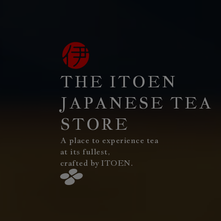
THE ITOEN
JAPANESE TEA
STORE
A place to experience tea
at its fullest,
crafted by ITOEN.