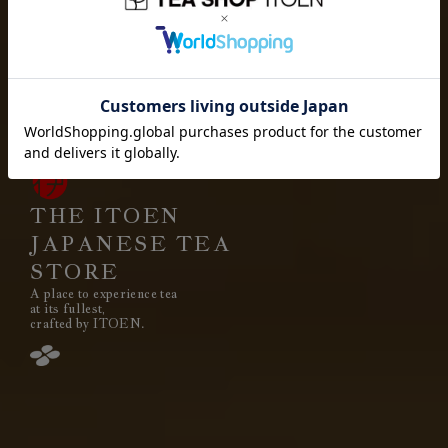
お茶を愉しむ
お茶を贈り
お茶と出会い
高品質なお茶を、
安定して
みなさまのもとへ、お届けする。
それは伊藤園が1966年の創業以来
果たし続けてきた使命です。
THE ITOEN
JAPANESE TEA
STORE
A place to experience tea
閉じる
at its fullest,
crafted by ITOEN.