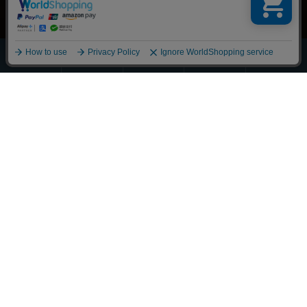
ほうじ・
その他の
全商品
緑茶
抹茶
玄米茶
お茶
一覧
Scroll
丁寧に整えました
それぞれの物語に寄り添うお茶を
大切な人へ想いを馳せるひとときも
新しい好みへの気づきも
選び抜かれた茶葉との出会い
経験豊かな茶師の厳しい目で