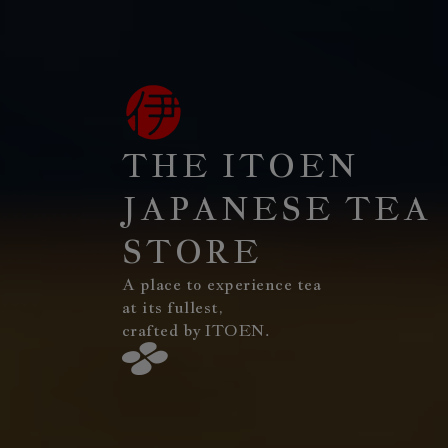
THE ITOEN
JAPANESE TEA
STORE
A place to experience tea
at its fullest,
crafted by ITOEN.