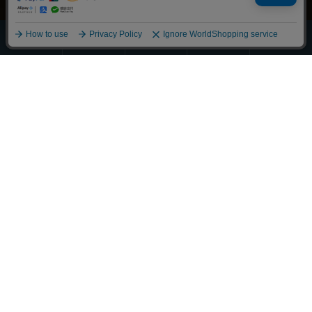
ほうじ・
その他の
全商品
緑茶
抹茶
玄米茶
お茶
一覧
Scroll
丁寧に整えました
それぞれの物語に寄り添うお茶を
大切な人へ想いを馳せるひとときも
新しい好みへの気づきも
選び抜かれた茶葉との出会い
経験豊かな茶師の厳しい目で