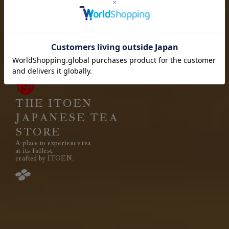
お茶を愉しむ
お茶と出会い
高品質なお茶を、
安定して
みなさまのもとへ、お届けする。
それは伊藤園が1966年の創業以来
果たし続けてきた使命です。
THE ITOEN
JAPANESE TEA
STORE
A place to experience tea
閉じる
at its fullest,
crafted by ITOEN.