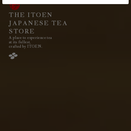
THE ITOEN
JAPANESE TEA
STORE
A place to experience tea
閉じる
at its fullest,
crafted by ITOEN.