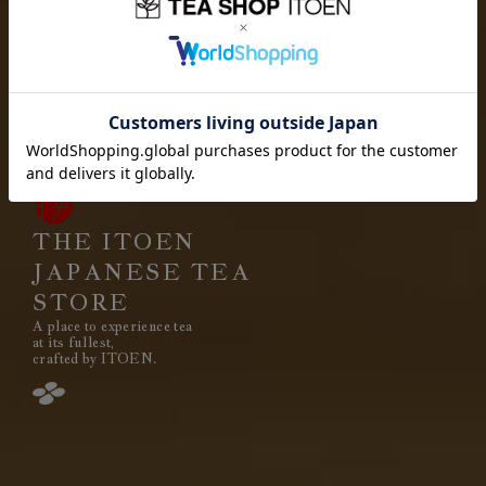
お茶を愉しむ
お茶を贈り
お茶と出会い
高品質なお茶を、
安定して
みなさまのもとへ、お届けする。
それは伊藤園が1966年の創業以来
果たし続けてきた使命です。
THE ITOEN
JAPANESE TEA
STORE
A place to experience tea
閉じる
at its fullest,
crafted by ITOEN.