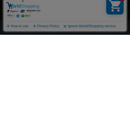
ほうじ・
その他の
全商品
緑茶
抹茶
玄米茶
お茶
一覧
Scroll
丁寧に整えました
それぞれの物語に寄り添うお茶を
大切な人へ想いを馳せるひとときも
新しい好みへの気づきも
選び抜かれた茶葉との出会い
経験豊かな茶師の厳しい目で