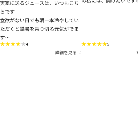
の私には、開け易いです
実家に送るジュースは、いつもこち
も軽くて運び易いから。
らです
進化したように感じます
食欲がない日でも朝一本冷やしてい
ただくと酷暑を乗り切る元気がでま
す
4
5
くせのない国産野菜ジュースなの
詳細を見る
で、野菜ジュースが苦手な人でも飲
み続けたくなる味ではないでしょう
か