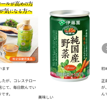
います
初
したが、コレステロー
正
信じて、毎日飲んでい
が
きです。
ん
美味しい