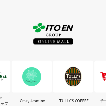
体
Crazy Jasmine
TULLY'S COFFEE
チ
ョップ