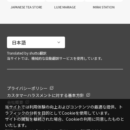
JAPANESE TEA STORE
LUXE MARIAGE
MIRAI STATION
Translated by shutto翻訳
当サイトでは、機械的な自動翻訳サービスを使用しています。
プライバシーポリシー
カスタマーハラスメントに対する基本方針
会社概要
当サイトでは利用体験の向上およびコンテンツの最適な提供、ト
共通規約
ラフィックの分析を目的としてCookieを使用しています。
よくある質問（共通）
サイトの閲覧を継続された場合、Cookieの利用に同意したものと
いたします。