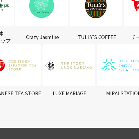
体
Crazy Jasmine
TULLY'S COFFEE
チ
ョップ
ANESE TEA STORE
LUXE MARIAGE
MIRAI STATIO