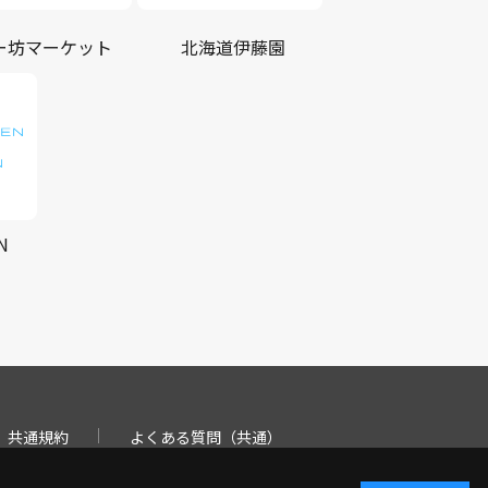
ー坊マーケット
北海道伊藤園
N
共通規約
よくある質問（共通）