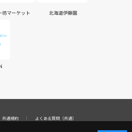
ー坊マーケット
北海道伊藤園
N
共通規約
よくある質問（共通）