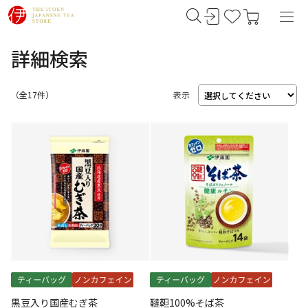
詳細検索
（
17
件）
表示
黒豆入り国産むぎ茶
韃靼100%そば茶