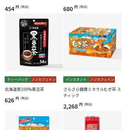
454
円
(税込)
680
円
(税込)
北海道産100%黒豆茶
さらさら健康ミネラルむぎ茶 ス
ティック
626
円
(税込)
2,268
円
(税込)