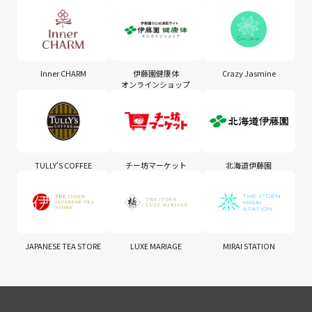
Inner CHARM
伊藤園健康体
Crazy Jasmine
オンラインショップ
TULLY'S COFFEE
チー坊マーケット
北海道伊藤園
JAPANESE TEA STORE
LUXE MARIAGE
MIRAI STATION