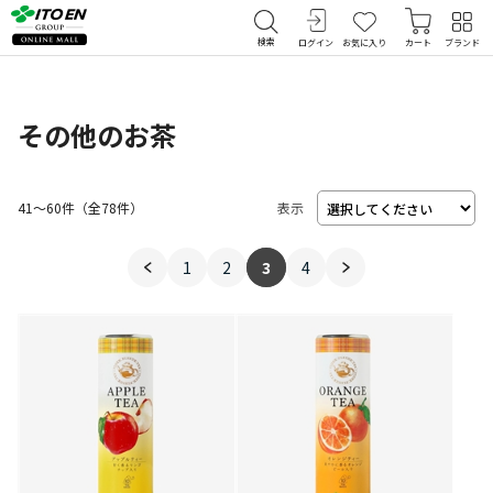
検索
ログイン
お気に入り
カート
ブランド
その他のお茶
41～60件
（
78
件）
表示
1
2
3
4