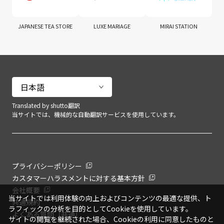
JAPANESE TEA STORE
LUXE MARIAGE
MIRAI STATION
Translated by shutto翻訳
当サイトでは、機械的な自動翻訳サービスを使用しています。
プライバシーポリシー
カスタマーハラスメントに対する基本方針
会社概要
当サイトでは利用体験の向上およびコンテンツの最適な提供、ト
共通規約
ラフィックの分析を目的としてCookieを使用しています。
よくある質問（共通）
サイトの閲覧を継続された場合、Cookieの利用に同意したものと