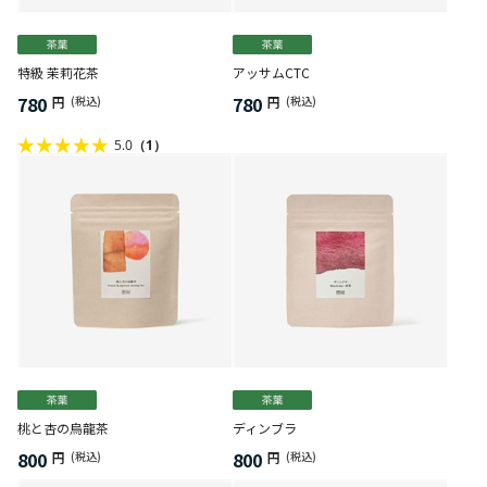
特級 茉莉花茶
アッサムCTC
780
780
円
(税込)
円
(税込)
5.0
（1）
桃と杏の烏龍茶
ディンブラ
800
800
円
(税込)
円
(税込)