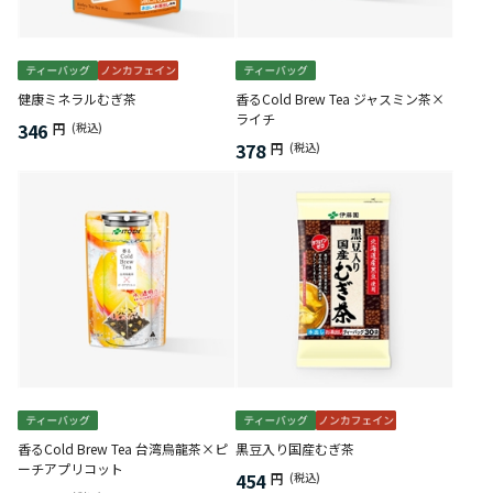
健康ミネラルむぎ茶
香るCold Brew Tea ジャスミン茶×
ライチ
346
円
(税込)
378
円
(税込)
香るCold Brew Tea 台湾烏龍茶×ピ
黒豆入り国産むぎ茶
ーチアプリコット
454
円
(税込)