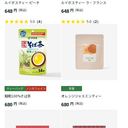
ルイボスティー ピーチ
ルイボスティー ラ・フランス
648
648
円
(税込)
円
(税込)
5.0
（4）
5.0
（2）
韃靼100%そば茶
オレンジジャスミンティー
680
680
円
(税込)
円
(税込)