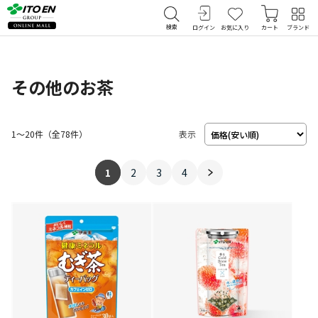
検索
ログイン
お気に入り
カート
ブランド
その他のお茶
1～20件
（
78
件）
表示
1
2
3
4