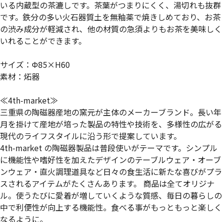
いる内蔵型の茶漉しです。茶葉がつまりにくく、湯切れも抜群
です。鉄分の多い火石器質土を無釉薬で焼きしめており、お茶
の渋み成分が軽減され、他の材質の急須よりもお茶を美味しく
いれることができます。
サイズ：Φ85×H60
素材：炻器
≪4th-market≫
三重県の陶磁器産地の窯元が主体のメーカーブランド。長い年
月を掛けて産地が培った製品の特性や技術を、多様性の広がる
現代のライフスタイルに沿う形で提案しています。
4th-market の陶磁器製品は普段使いがテーマです。シンプル
に機能性や嗜好性を加えたデザインのテーブルウェア・オーブ
ンウェア・直火調理道具など日々の食生活に新たな喜びがプラ
スされるアイテムがたくさんあります。 商品は全てオリジナ
ル。使うたびに愛着が増していくような質感、毎日の暮らしの
中で利便性が向上する機能性。食べる事がもっともっと楽しく
なるように。