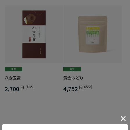
八女玉露
黄金みどり
2,700
円
(税込)
4,752
円
(税込)