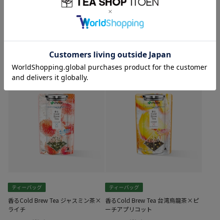
特級 鉄観音
ライチ烏龍茶
1,080
980
円
(税込)
円
(税込)
香るCold Brew Tea ジャスミン茶×
香るCold Brew Tea 台湾烏龍茶×ピ
ライチ
ーチアプリコット