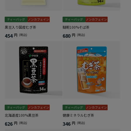
黒豆入り国産むぎ茶
韃靼100%そば茶
454
680
円
(税込)
円
(税込)
北海道産100%黒豆茶
健康ミネラルむぎ茶
626
346
円
(税込)
円
(税込)