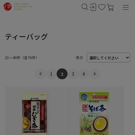
ティーバッグ
21～40件
（
76
件）
表示
1
2
3
4