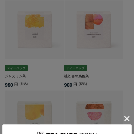
ジャスミン茶
桃と杏の烏龍茶
980
980
円
(税込)
円
(税込)