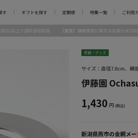
探す
ギフトを探す
定期便
特集一覧
ご利用
0円(税込)以上で送料当社負担
【重要】価格改定に関するお知らせ(2026/
サイズ：直径7.6cm、網
伊藤園 Ochas
1,430
円
(税込)
新潟県燕市の金網メーカ