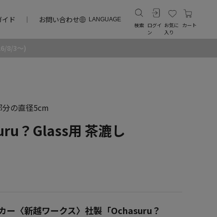
ガイド
お問い合わせ
LANGUAGE
検索
ログイ
お気に
カート
ン
入り
8/3～)
部分の直径5cm
uru？Glass用 茶漉し
ー〈新越ワークス〉社製「Ochasuru？