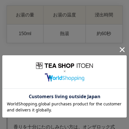
お湯の量
お湯の温度
浸出時間
150ml
熱湯
約60秒
冷たいお茶をたのしむ
水の量
浸出時間
150ml
5～7分
香りを十分にたのしみたい方は、オンザロック式