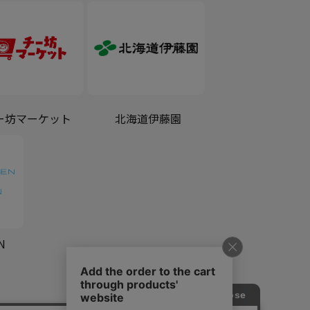
ー坊マーケット
北海道伊藤園
N