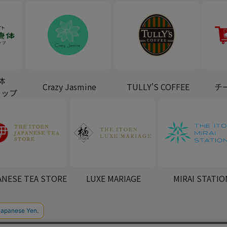
体
Crazy Jasmine
TULLY'S COFFEE
チ
ョップ
ANESE TEA STORE
LUXE MARIAGE
MIRAI STATIO