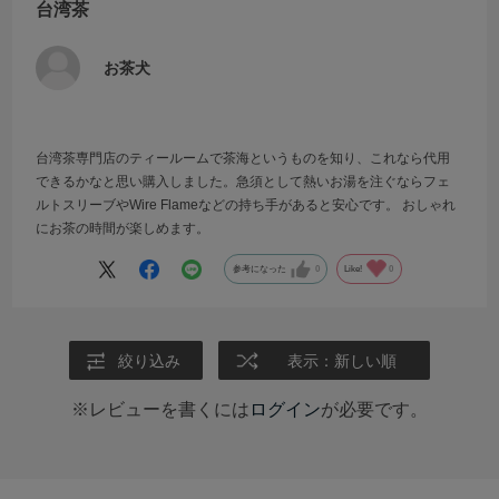
台湾茶
お茶犬
台湾茶専門店のティールームで茶海というものを知り、これなら代用
できるかなと思い購入しました。急須として熱いお湯を注ぐならフェ
ルトスリーブやWire Flameなどの持ち手があると安心です。 おしゃれ
にお茶の時間が楽しめます。
参考になった
0
Like!
0
絞り込み
表示：新しい順
※レビューを書くには
ログイン
が必要です。