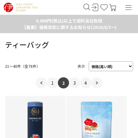
4,980円(税込)以上で送料当社負担
【重要】価格改定に関するお知らせ(2026/8/3～)
ティーバッグ
21～40件
（
76
件）
表示
1
2
3
4