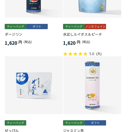
ダージリン
水出しルイボス＆ピーチ
1,620
1,620
円
(税込)
円
(税込)
5.0
（1）
ぜっぴん
ジャスミン茶