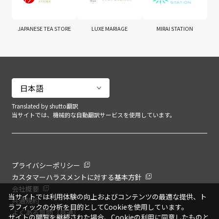
JAPANESE TEA STORE
LUXE MARIAGE
MIRAI STATION
Translated by shutto翻訳
当サイトでは、機械的な自動翻訳サービスを使用しています。
プライバシーポリシー
カスタマーハラスメントに対する基本方針
会社概要
当サイトでは利用体験の向上およびコンテンツの最適な提供、ト
共通規約
ラフィックの分析を目的としてCookieを使用しています。
よくある質問（共通）
サイトの閲覧を継続された場合、Cookieの利用に同意したものと