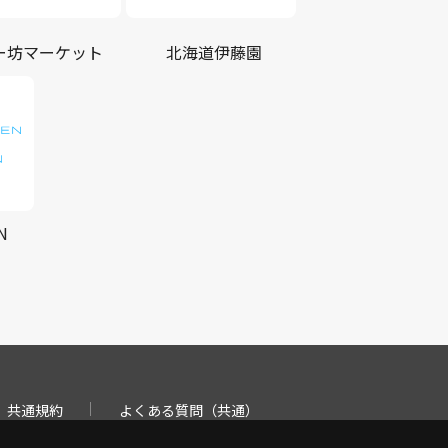
ー坊マーケット
北海道伊藤園
N
共通規約
よくある質問（共通）