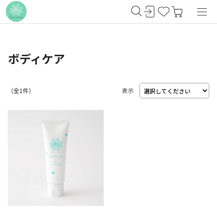
ボディケア
（
1
件）
表示