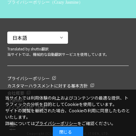
プライバシーポリシー（Crazy Jasmine）
Translated by shutto翻訳
当サイトでは、機械的な自動翻訳サービスを使用しています。
プライバシーポリシー
カスタマーハラスメントに対する基本方針
会社概要
当サイトでは利用体験の向上およびコンテンツの最適な提供、ト
共通規約
ラフィックの分析を目的としてCookieを使用しています。
よくある質問（共通）
サイトの閲覧を継続された場合、Cookieの利用に同意したものと
いたします。
詳細については
プライバシーポリシー
をご確認ください。
絞り込み
閉じる
Copyright (C) All Rights Reserved. ITOEN, LTD.